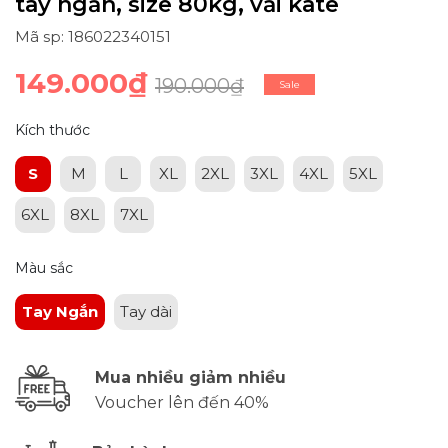
tay ngắn, size 80kg, vải kate
Mã sp: 186022340151
149.000₫
190.000₫
Sale
Kích thước
S
M
L
XL
2XL
3XL
4XL
5XL
6XL
8XL
7XL
Màu sắc
Tay Ngắn
Tay dài
Mua nhiều giảm nhiều
Voucher lên đến 40%