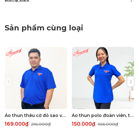
Sản phẩm cùng loại
Áo thun thêu cờ đỏ sao vàng, dành cho đoàn viên thanh niên Việt Nam, bigsize tới 100kg, vải thun polo không nhăn, hiệu Amazing
Áo thun polo đoàn viên, thêu logo cờ đỏ sao vàng dành cho Thanh Niên Việt Nam, vải thun lạnh co giãn, không nhăn, Amazing
169.000₫
150.000₫
216.000₫
186.000₫