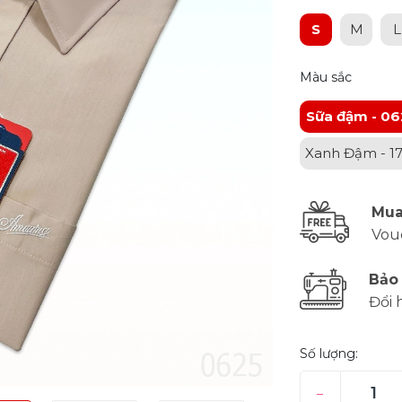
S
M
L
Màu sắc
Sữa đậm - 06
Xanh Đậm - 1
Mua
Vou
Bảo
Đổi 
Số lượng:
–