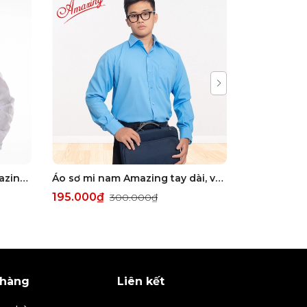
Áo somi nam nhiều màu Amazing, tay dài, thời trang công sở cao cấp, form rộng dáng suông, big size
Áo sơ mi nam Amazing tay dài, vải sợi tre, màu trơn, dáng xuông, tà bầu, size tới 110kg
195.000₫
249.000
300.000₫
 hàng
Liên kết