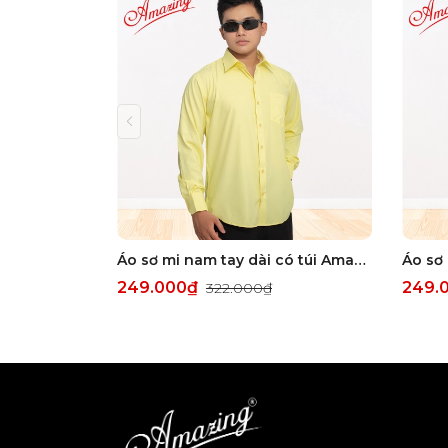
Áo sơ mi nam tay dài có túi Amazing, form truyền thống, vải sợi tre, size đại tới 110kg, nhiều màu
249.000₫
249.
322.000₫