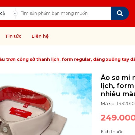
 cả
Tin tức
Liên hệ
u trơn công sở thanh lịch, form regular, dáng xuông tay dài
Áo sơ mi 
lịch, form
nhiều màu
Mã sp: 143201
249.00
Kích thước