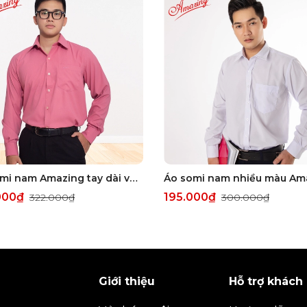
Áo sơ mi nam Amazing tay dài vạt bầu, form truyền thống, vải KT sợi tre, size đại tới 110kg, nhiều màu
000₫
195.000₫
322.000₫
300.000₫
Giới thiệu
Hỗ trợ khách