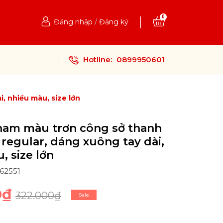
0
Đăng nhập
/
Đăng ký
Hotline:
0899950601
, nhiều màu, size lớn
nam màu trơn công sở thanh
 regular, dáng xuông tay dài,
, size lớn
062551
0₫
322.000₫
Sale