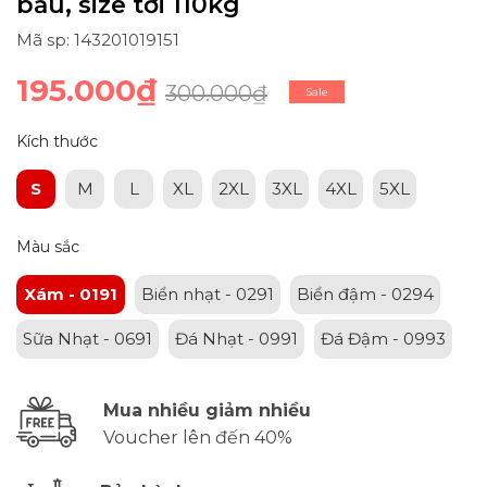
bầu, size tới 110kg
Mã sp: 143201019151
195.000₫
300.000₫
Sale
Kích thước
S
M
L
XL
2XL
3XL
4XL
5XL
Màu sắc
Xám - 0191
Biển nhạt - 0291
Biển đậm - 0294
Sữa Nhạt - 0691
Đá Nhạt - 0991
Đá Đậm - 0993
Mua nhiều giảm nhiều
Voucher lên đến 40%