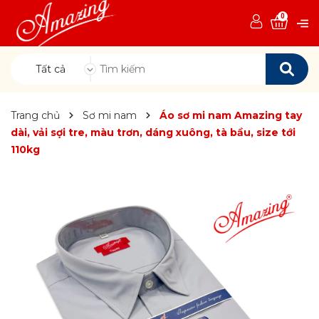
0
Tất cả
Trang chủ
Sơ mi nam
Áo sơ mi nam Amazing tay
dài, vải sợi tre, màu trơn, dáng xuông, tà bầu, size tới
110kg