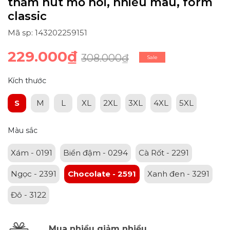
thấm hút mồ hôi, nhiều màu, form
classic
Mã sp: 143202259151
229.000₫
308.000₫
Sale
Kích thước
S
M
L
XL
2XL
3XL
4XL
5XL
Màu sắc
Xám - 0191
Biển đậm - 0294
Cà Rốt - 2291
Ngọc - 2391
Chocolate - 2591
Xanh đen - 3291
Đô - 3122
Mua nhiều giảm nhiều