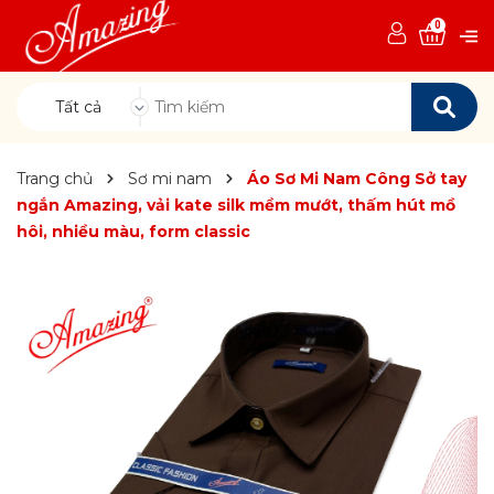
0
Tất cả
Trang chủ
Sơ mi nam
Áo Sơ Mi Nam Công Sở tay
ngắn Amazing, vải kate silk mềm mướt, thấm hút mồ
hôi, nhiều màu, form classic